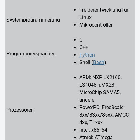
Treiberentwicklung für
Linux
Systemprogrammierung
Mikrocontroller
C
C++
Programmiersprachen
Python
Shell (
Bash
)
ARM: NXP LX2160,
LS1048, i.MX28,
MicroChip SAMA5,
andere
PowerPC: FreeScale
Prozessoren
8xx/83xx/85xx, AMCC
4xx, T1xxx
Intel: x86_64
Atmel: ATmega